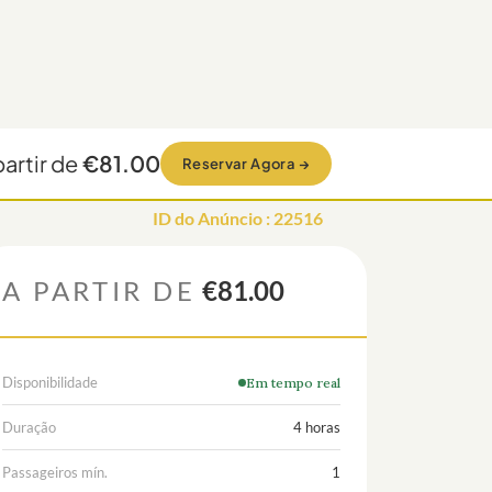
partir de
€81.00
Reservar Agora
→
ID do Anúncio
:
22516
A PARTIR DE
€81.00
Disponibilidade
Em tempo real
Duração
4 horas
Passageiros mín.
1