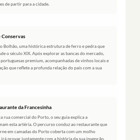
s de partir para a cidade.
e Conservas
 Bolhão, uma histórica estrutura de ferro e pedra que
sde o século XIX. Após explorar as bancas do mercado,
s portuguesas premium, acompanhadas de vinhos locais e
ção que reflete a profunda relação do país com a sua
taurante da Francesinha
rua comercial do Porto, o seu guia explica a
imam esta artéria. O percurso conduz ao restaurante que
 carne em camadas do Porto coberta com um molho
a irá provar juntamente com a história da sua invenção.