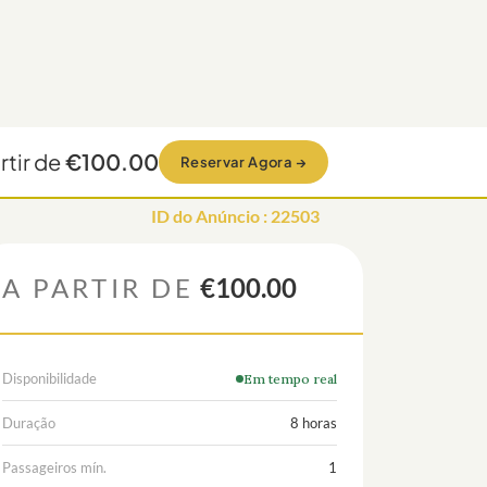
rtir de
€100.00
Reservar Agora
→
ID do Anúncio
:
22503
A PARTIR DE
€100.00
Disponibilidade
Em tempo real
Duração
8 horas
Passageiros mín.
1