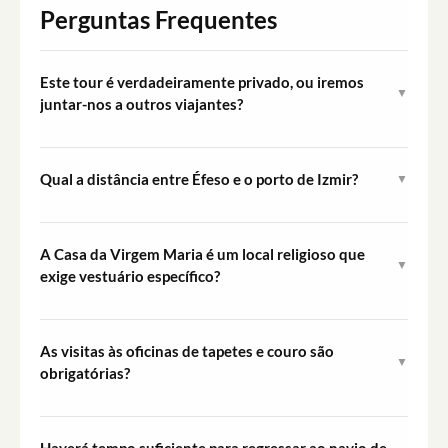
Perguntas Frequentes
Este tour é verdadeiramente privado, ou iremos
▼
juntar-nos a outros viajantes?
Este é um tour exclusivamente privado. O seu veículo,
guia e itinerário são dedicados inteiramente ao seu
Qual a distância entre Éfeso e o porto de Izmir?
▼
grupo desde a recolha até à entrega.
A viagem do porto de Izmir até Éfeso demora
aproximadamente 60 a 75 minutos, dependendo do
A Casa da Virgem Maria é um local religioso que
▼
trânsito. A duração total do tour contempla este tempo
exige vestuário específico?
de viagem.
Sim, a Casa da Virgem Maria é considerada um local
sagrado. Os visitantes devem vestir-se de forma
As visitas às oficinas de tapetes e couro são
▼
modesta, o que normalmente implica ombros e joelhos
obrigatórias?
cobertos. O mesmo se aplica à Mesquita de Isabey.
Estas visitas são paragens opcionais incluídas no
itinerário. Como se trata de um tour privado, pode