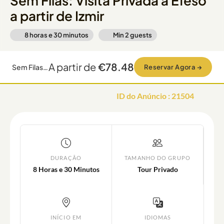
Sem Filas: Visita Privada a Éfeso
a partir de Izmir
8 horas e 30 minutos
Min
2
guests
A partir de
€78.48
Sem Filas: Visita Privada a Éfeso a partir de Izmir
Reservar Agora
→
ID do Anúncio
:
21504
DURAÇÃO
TAMANHO DO GRUPO
8 Horas e 30 Minutos
Tour Privado
INÍCIO EM
IDIOMAS