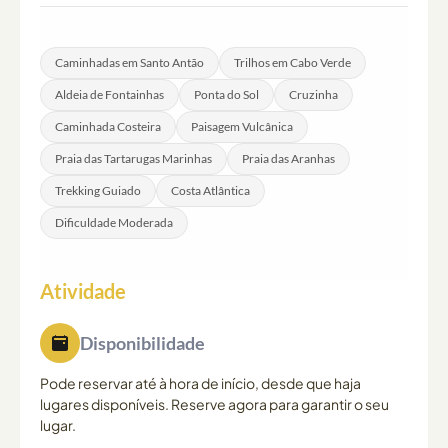
com as melhores vistas do mundo devido ao seu
ou sapatilhas de trilho com suporte ao tornozelo. O
extraordinário enquadramento no cimo da falésia.
terreno inclui rocha vulcânica, descidas íngremes e
Caminhadas em Santo Antão
Trilhos em Cabo Verde
caminhos de montanha estreitos onde a aderência e a
Aldeia de Fontainhas
Ponta do Sol
Cruzinha
estabilidade são essenciais.
Caminhada Costeira
Paisagem Vulcânica
Praia das Tartarugas Marinhas
Praia das Aranhas
Trekking Guiado
Costa Atlântica
Dificuldade Moderada
Atividade
Disponibilidade
Pode reservar até à hora de início, desde que haja
lugares disponíveis. Reserve agora para garantir o seu
lugar.