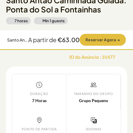
Santo Antão Caminhada Guiada:
Ponta do Sol a Fontainhas
7 horas
Min
1
guests
A partir de
€63.00
Santo Antão Caminhada Guiada: Ponta do Sol a Fontainhas
Reservar Agora
→
ID do Anúncio
:
31477
DURAÇÃO
TAMANHO DO GRUPO
7 Horas
Grupo Pequeno
PONTO DE PARTIDA
IDIOMAS