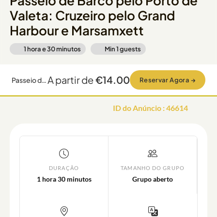
Passeio de Barco pelo Porto de
Valeta: Cruzeiro pelo Grand
Harbour e Marsamxett
1 hora e 30 minutos
Min
1
guests
A partir de
€14.00
Passeio de Barco pelo Porto de Valeta: Cruzeiro pelo Grand Harbour e Marsamxett
Reservar Agora
→
ID do Anúncio
:
46614
DURAÇÃO
TAMANHO DO GRUPO
1 hora 30 minutos
Grupo aberto