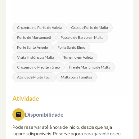
e procurar a área de embarque do operador no cais.
Comida e bebidas não estão incluídas no passeio.
Recomenda-se que os participantes façam os devidos
arranjos antes de embarcar, caso necessário.
Cruzeiro no Porto de Valeta
Grande Porto de Malta
Porto de Marsamxett
Passeio de Barco em Malta
Forte Santo Ângelo
Forte Santo Elmo
Visita Histórica a Malta
Turismo em Valeta
Cruzeiro no Mediterrâneo
Frente Marítima de Malta
Atividade Muito Fácil
Malta para Famílias
Atividade
Disponibilidade
Pode reservar até à hora de início, desde que haja
lugares disponíveis. Reserve agora para garantir o seu