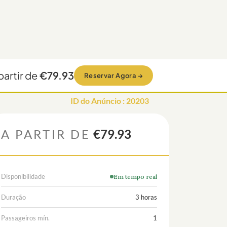
partir de
€79.93
Reservar Agora
→
ID do Anúncio
:
20203
A PARTIR DE
€79.93
Disponibilidade
Em tempo real
Duração
3 horas
Passageiros mín.
1