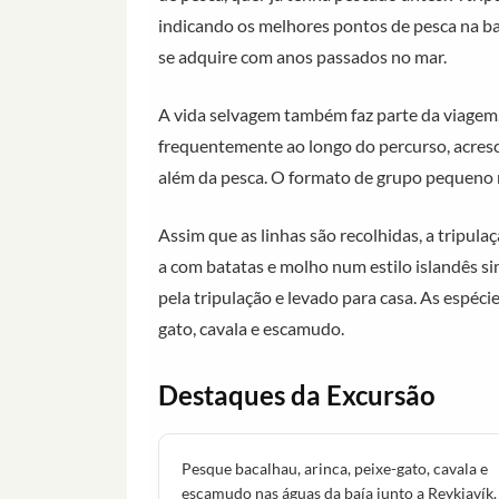
indicando os melhores pontos de pesca na ba
se adquire com anos passados no mar.
A vida selvagem também faz parte da viagem
frequentemente ao longo do percurso, acres
além da pesca. O formato de grupo pequeno 
Assim que as linhas são recolhidas, a tripula
a com batatas e molho num estilo islandês sim
pela tripulação e levado para casa. As espéci
gato, cavala e escamudo.
Destaques da Excursão
Pesque bacalhau, arinca, peixe-gato, cavala e
escamudo nas águas da baía junto a Reykjavík.