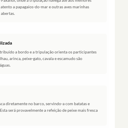
 Faxaflói, onde a tripulação navega até aos melhores
 atento a papagaios-do-mar e outras aves marinhas
 abertas.
lizada
ribuído a bordo e a tripulação orienta os participantes
lhau, arinca, peixe-gato, cavala e escamudo são
águas.
esca diretamente no barco, servindo-a com batatas e
Esta será provavelmente a refeição de peixe mais fresca