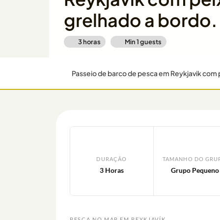
grelhado a bordo.
3 horas
Min
1
guests
DURAÇÃO
TAMANHO DO GRU
3 Horas
Grupo Pequeno
PESCA NO MAR EM REYKJAVÍK