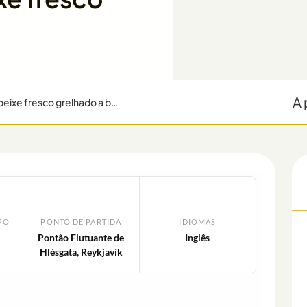
A 
Passeio de barco de pesca em Reykjavik com peixe fresco grelhado a bordo.
PO
PONTO DE PARTIDA
IDIOMAS
Pontão Flutuante de
Inglês
Hlésgata, Reykjavík