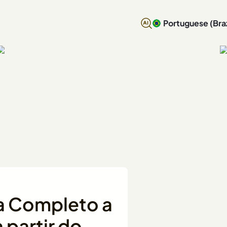
Portuguese (Braz
ia Completo a
 partir do