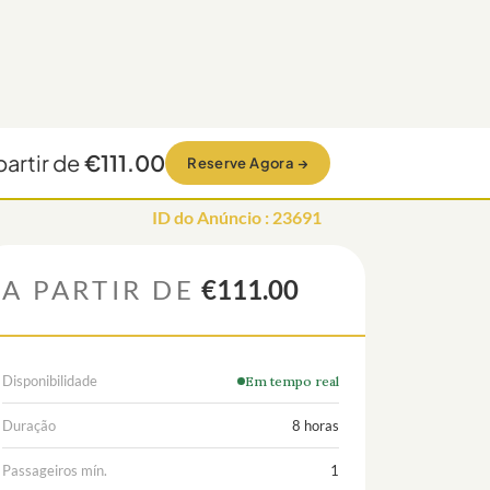
partir de
€111.00
Reserve Agora
→
ID do Anúncio
:
23691
A PARTIR DE
€111.00
Disponibilidade
Em tempo real
Duração
8 horas
Passageiros mín.
1