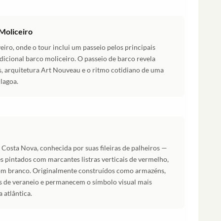
 Moliceiro
eiro, onde o tour inclui um passeio pelos principais
dicional barco moliceiro. O passeio de barco revela
, arquitetura Art Nouveau e o ritmo cotidiano de uma
lagoa.
a Costa Nova, conhecida por suas fileiras de palheiros —
s pintados com marcantes listras verticais de vermelho,
com branco. Originalmente construídos como armazéns,
s de veraneio e permanecem o símbolo visual mais
 atlântica.