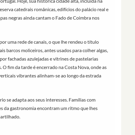
rtugal. Hoje, sua histórica cidade alta, incluída na
rva catedrais românicas, edifícios do palácio real e
capas negras ainda cantam o Fado de Coimbra nos
por uma rede de canais, o que lhe rendeu o título
is barcos moliceiros, antes usados para colher algas,
por fachadas azulejadas e vitrines de pastelarias
es. O fim da tarde é encerrado na Costa Nova, onde as
erticais vibrantes alinham-se ao longo da estrada
rio se adapta aos seus interesses. Famílias com
tes da gastronomia encontram um ritmo que lhes
artilhado.