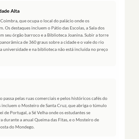
dade Alta
Coimbra, que ocupa o local do palácio onde os
m. Os destaques incluem o Pátio das Escolas, a Sala dos
m seu órgão barroco e a Biblioteca Joanina. Subir a torre
panorâmica de 360 graus sobre a cidade e o vale do rio
 universidade e na biblioteca não está incluída no preço
o passa pelas ruas comerciais e pelos históricos cafés do
s incluem o Mosteiro de Santa Cruz, que abriga o túmulo
i de Portugal, a Sé Velha onde os estudantes se
durante a anual Queima das Fitas, e o Mosteiro de
posta do Mondego.