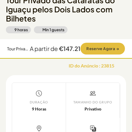
Tour Privado das Cataratas do
Iguaçu pelos Dois Lados com
Bilhetes
9 horas
Min
1
guests
A partir de
€147.21
Tour Privado das Cataratas do Iguaçu pelos Dois Lados com Bilhetes
Reserve Agora
→
ID do Anúncio
:
23815
DURAÇÃO
TAMANHO DO GRUPO
9 Horas
Privativo