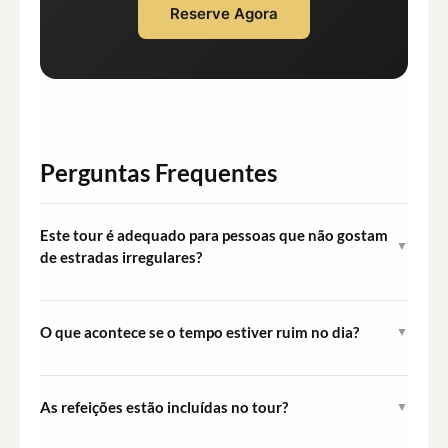
Reserve Agora
Perguntas Frequentes
Este tour é adequado para pessoas que não gostam
▼
de estradas irregulares?
O tour inclui trechos off-road em trilhas não
pavimentadas, que envolverão vibrações e superfícies
O que acontece se o tempo estiver ruim no dia?
▼
irregulares. Hóspedes com problemas nas costas ou
O clima na montanha da Madeira pode mudar
sensibilidade ao movimento devem considerar isso
rapidamente, especialmente no Pico do Arieiro. O tour
antes de reservar.
As refeições estão incluídas no tour?
▼
geralmente prossegue na maioria das condições
Refeições e bebidas não estão incluídas. Santana e
climáticas, embora alguns miradores possam estar