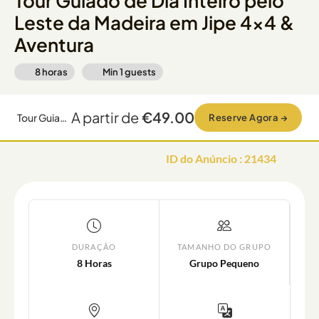
Tour Guiado de Dia Inteiro pelo
Leste da Madeira em Jipe 4x4 &
Aventura
8 horas
Min
1
guests
A partir de
€49.00
Tour Guiado de Dia Inteiro pelo Leste da Madeira em Jipe 4x4 & Aventura
Reserve Agora
→
ID do Anúncio
:
21434
DURAÇÃO
TAMANHO DO GRUPO
8 Horas
Grupo Pequeno