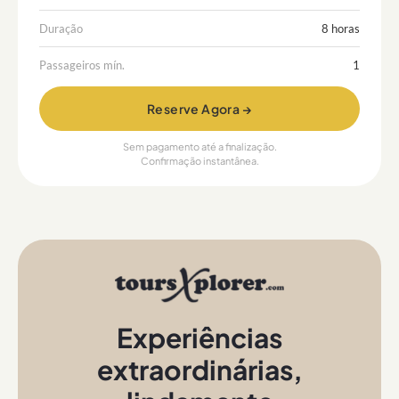
Duração
8 horas
Passageiros mín.
1
Reserve Agora →
Sem pagamento até a finalização.
Confirmação instantânea.
Experiências
extraordinárias
,