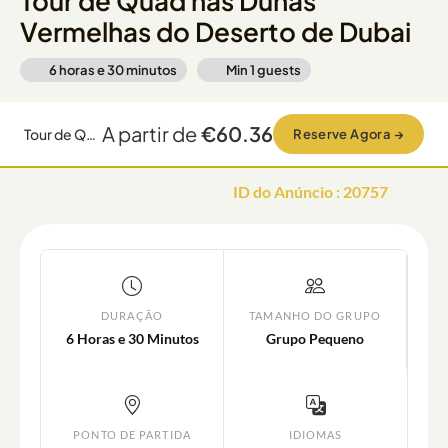
Tour de Quad nas Dunas
Vermelhas do Deserto de Dubai
6 horas e 30 minutos
Min
1
guests
A partir de
€60.36
Tour de Quad nas Dunas Vermelhas do Deserto de Dubai
Reserve Agora
→
ID do Anúncio
:
20757
DURAÇÃO
TAMANHO DO GRUPO
6 Horas e 30 Minutos
Grupo Pequeno
PONTO DE PARTIDA
IDIOMAS