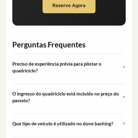
Reserve Agora
Perguntas Frequentes
Preciso de experiência prévia para pilotar o
▼
quadriciclo?
Não é necessária experiência prévia. A sessão de
quadriciclo é de pilotagem autônoma e projetada para o
O ingresso do quadriciclo está incluído no preço do
▼
público em geral, embora orientações básicas sejam
passeio?
fornecidas no início da sessão.
Sim, o passeio de quadriciclo de 30 minutos e o ingresso
correspondente estão incluídos no pacote do passeio
Que tipo de veículo é utilizado no dune bashing?
▼
sem custo adicional.
O dune bashing é realizado em um veículo 4x4