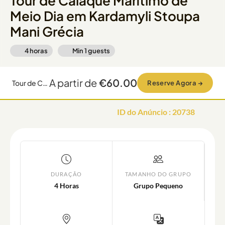
Tour de Caiaque Marítimo de
Meio Dia em Kardamyli Stoupa
Mani Grécia
4 horas
Min
1
guests
A partir de
€60.00
Tour de Caiaque Marítimo de Meio Dia em Kardamyli Stoupa Mani Grécia
Reserve Agora
→
ID do Anúncio
:
20738
DURAÇÃO
TAMANHO DO GRUPO
4 Horas
Grupo Pequeno