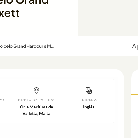
xett
A 
Passeio de Barco pelo Porto de Valeta: Cruzeiro pelo Grand Harbour e Marsamxett
PO
PONTO DE PARTIDA
IDIOMAS
Orla Marítima de
Inglês
Valletta, Malta