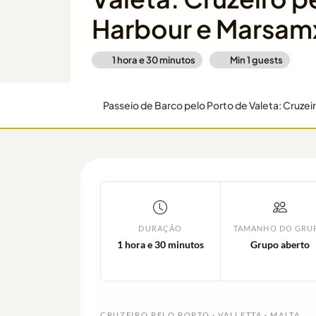
Harbour e Marsam
1 hora e 30 minutos
Min
1
guests
DURAÇÃO
TAMANHO DO GRU
1 hora e 30 minutos
Grupo aberto
CRUZEIRO PELO PORTO · VALLETTA · MALTA