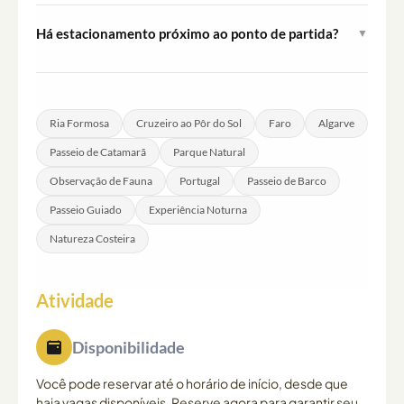
cruzeiro.
Comentários e explicações sobre o parque estão
Há estacionamento próximo ao ponto de partida?
▼
disponíveis nos quatro idiomas.
Estacionamento gratuito está disponível a
aproximadamente 5 minutos a pé do ponto de
embarque, no Largo de São Francisco, em Faro.
Ria Formosa
Cruzeiro ao Pôr do Sol
Faro
Algarve
Passeio de Catamarã
Parque Natural
Observação de Fauna
Portugal
Passeio de Barco
Passeio Guiado
Experiência Noturna
Natureza Costeira
Atividade
Disponibilidade
Você pode reservar até o horário de início, desde que
haja vagas disponíveis. Reserve agora para garantir seu