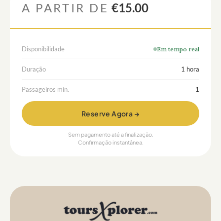
A PARTIR DE
€15.00
Disponibilidade
Em tempo real
Duração
1 hora
Passageiros mín.
1
Reserve Agora →
Sem pagamento até a finalização.
Confirmação instantânea.