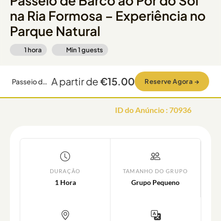
Passeio de Barco ao Pôr do Sol
na Ria Formosa – Experiência no
Parque Natural
1 hora
Min
1
guests
A partir de
€15.00
Passeio de Barco ao Pôr do Sol na Ria Formosa – Experiência no Parque Natural
Reserve Agora
→
ID do Anúncio
:
70936
DURAÇÃO
TAMANHO DO GRUPO
1 Hora
Grupo Pequeno