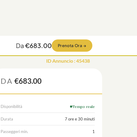
Da
€683.00
Prenota Ora
→
ID Annuncio
:
45438
DA
€683.00
Disponibilità
Tempo reale
Durata
7 ore e 30 minuti
Passeggeri min.
1