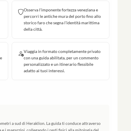
Osserva l'imponente fortezza veneziana e
percorri le antiche mura del porto fino allo
storico faro che segna l'identità marittima
della città.
l
Viaggia in formato completamente privato
le
con una guida abilitata, per un commento
personalizzato e un itinerario flessibile
adatto ai tuoi interessi.
lometri a sud di Heraklion. La guida ti conduce attraverso
 e i magazzini, collegando i resti fisici alla mitologia del