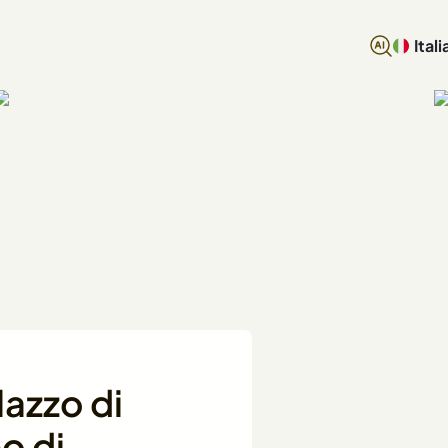
Itali
lazzo di
o di