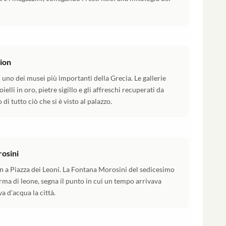
ion
n uno dei musei più importanti della Grecia. Le gallerie
li in oro, pietre sigillo e gli affreschi recuperati da
di tutto ciò che si è visto al palazzo.
rosini
on a Piazza dei Leoni. La Fontana Morosini del sedicesimo
orma di leone, segna il punto in cui un tempo arrivava
a d'acqua la città.