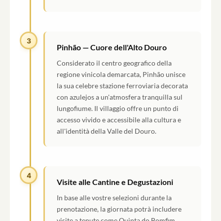
3
Pinhão — Cuore dell'Alto Douro
Considerato il centro geografico della
regione vinicola demarcata, Pinhão unisce
la sua celebre stazione ferroviaria decorata
con azulejos a un'atmosfera tranquilla sul
lungofiume. Il villaggio offre un punto di
accesso vivido e accessibile alla cultura e
all'identità della Valle del Douro.
4
Visite alle Cantine e Degustazioni
In base alle vostre selezioni durante la
prenotazione, la giornata potrà includere
visite a tenute come Quinta do Bomfim,