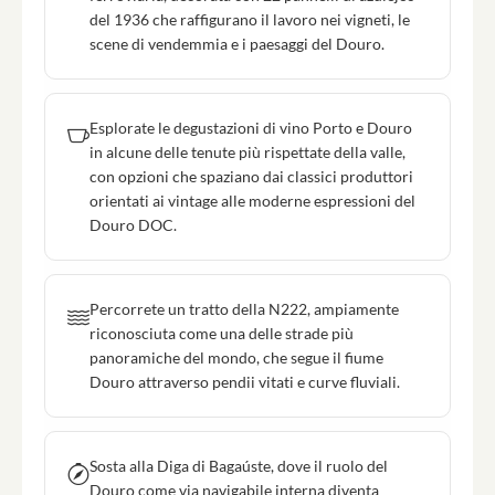
del 1936 che raffigurano il lavoro nei vigneti, le
scene di vendemmia e i paesaggi del Douro.
Esplorate le degustazioni di vino Porto e Douro
in alcune delle tenute più rispettate della valle,
con opzioni che spaziano dai classici produttori
orientati ai vintage alle moderne espressioni del
Douro DOC.
Percorrete un tratto della N222, ampiamente
riconosciuta come una delle strade più
panoramiche del mondo, che segue il fiume
Douro attraverso pendii vitati e curve fluviali.
Sosta alla Diga di Bagaúste, dove il ruolo del
Douro come via navigabile interna diventa