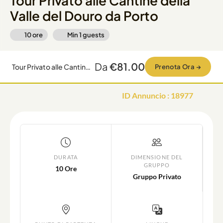
Tour Privato alle Cantine della
Valle del Douro da Porto
10 ore
Min
1
guests
Da
€81.00
Tour Privato alle Cantine della Valle del Douro da Porto
Prenota Ora
→
ID Annuncio
:
18977
DURATA
DIMENSIONE DEL
GRUPPO
10 Ore
Gruppo Privato