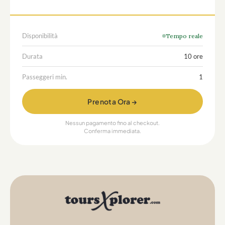
Disponibilità
Tempo reale
Durata
10 ore
Passeggeri min.
1
Prenota Ora →
Nessun pagamento fino al checkout.
Conferma immediata.