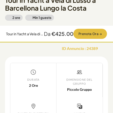
Tour in Yacht a Vela di Lusso a
Barcellona Lungo la Costa
2 ore
Min
1
guests
Da
€425.00
Tour in Yacht a Vela di Lusso a Barcellona Lungo la Costa
Prenota Ora
→
ID Annuncio
:
24389
DURATA
DIMENSIONE DEL
GRUPPO
2 Ore
Piccolo Gruppo