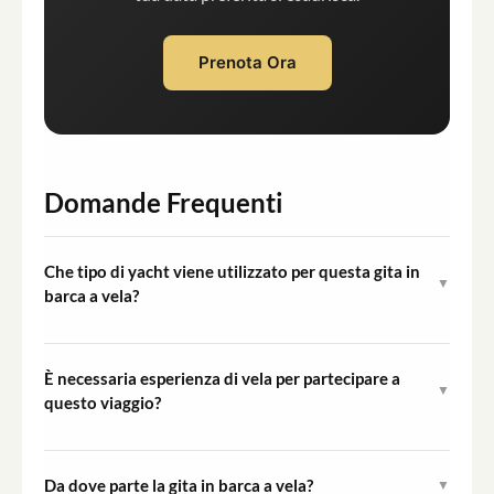
Prenota Ora
Domande Frequenti
Che tipo di yacht viene utilizzato per questa gita in
▼
barca a vela?
La gita si svolge a bordo di un Oceanis 41, uno yacht a
vela di lusso da 12 metri progettato per garantire
È necessaria esperienza di vela per partecipare a
▼
comfort e prestazioni nelle acque costiere.
questo viaggio?
Non è richiesta alcuna esperienza di vela precedente.
Uno skipper professionista e qualificato guida l'intero
Da dove parte la gita in barca a vela?
▼