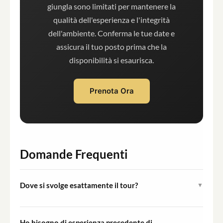
giungla sono limitati per mantenere la
qualità dell'esperienza e l'integrità
dell'ambiente. Conferma le tue date e
assicura il tuo posto prima che la
disponibilità si esaurisca.
Prenota Ora
Domande Frequenti
Dove si svolge esattamente il tour?
▼
Il tour si svolge nella zona di Juma, situata a circa 100
chilometri a sud di Manaus nell'Amazzonia brasiliana. Il
Ho bisogno di esperienza precedente di