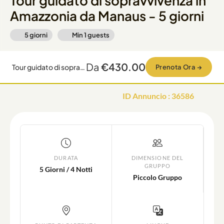
Tour guidato di sopravvivenza in
Amazzonia da Manaus - 5 giorni
5 giorni
Min
1
guests
Da
€430.00
Tour guidato di sopravvivenza in Amazzonia da Manaus - 5 giorni
Prenota Ora
→
ID Annuncio
:
36586
DURATA
DIMENSIONE DEL
GRUPPO
5 Giorni / 4 Notti
Piccolo Gruppo