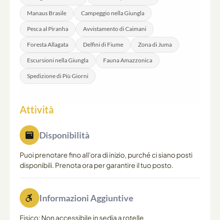
tropicale caldo e umido. Gli ospiti devono essere in
Manaus Brasile
Campeggio nella Giungla
ragionevole forma fisica e pronti per l'attività fisica in
Pesca al Piranha
Avvistamento di Caimani
condizioni climatiche impegnative.
Foresta Allagata
Delfini di Fiume
Zona di Juma
Escursioni nella Giungla
Fauna Amazzonica
Spedizione di Più Giorni
Attività
Disponibilità
Puoi prenotare fino all'ora di inizio, purché ci siano posti
disponibili. Prenota ora per garantire il tuo posto.
Informazioni Aggiuntive
Fisico: Non accessibile in sedia a rotelle