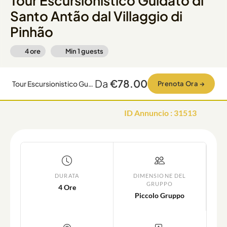
Tour Escursionistico Guidato di
Santo Antão dal Villaggio di
Pinhão
4 ore
Min
1
guests
Da
€78.00
Tour Escursionistico Guidato di Santo Antão dal Villaggio di Pinhão
Prenota Ora
→
ID Annuncio
:
31513
DURATA
DIMENSIONE DEL
GRUPPO
4 Ore
Piccolo Gruppo