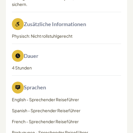
sichern.
Zusätzliche Informationen
Physisch: Nicht rollstuhlgerecht
Dauer
4 Stunden
Sprachen
English
-
Sprechender Reiseführer
Spanish
-
Sprechender Reiseführer
French
-
Sprechender Reiseführer
Portuguese
-
Sprechender Reiseführer