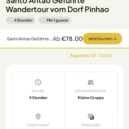
Santo Antao Geführte
Wandertour vom Dorf Pinhao
4 Stunden
Min
1
guests
Ab
€78.00
Santo Antao Geführte Wandertour vom Dorf Pinhao
Jetzt buchen
→
Angebots-ID
:
31513
DAUER
GRUPPENGRÖSSE
4 Stunden
Kleine Gruppe
STARTPUNKT
SPRACHEN