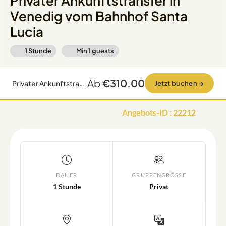
Privater Ankunftstransfer in
Venedig vom Bahnhof Santa
Lucia
1 Stunde
Min
1
guests
Ab
€310.00
Privater Ankunftstransfer in Venedig vom Bahnhof Santa Lucia
Jetzt buchen
→
Angebots-ID
:
22212
DAUER
GRUPPENGRÖSSE
1 Stunde
Privat