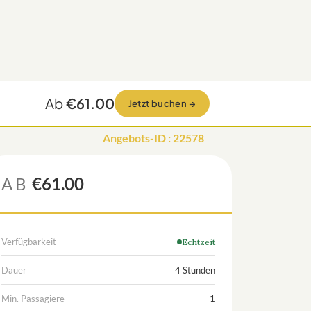
Ab
€61.00
Jetzt buchen
→
Angebots-ID
:
22578
AB
€61.00
Verfügbarkeit
Echtzeit
Dauer
4 Stunden
Min. Passagiere
1