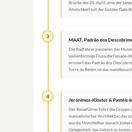
Brücke des 25. April, eine der läng
Ähnlichkeit mit der Golden Gate Br
3
MAAT, Padrão dos Descobrime
Die Radfahrer passieren das Museu
wellenförmige Flussuferfassade di
erinnert das Padrão dos Descobrim
Torre de Belém ist das meistbesu
4
Jerónimos-Kloster & Pastéis 
Der Reiseführer führt die Gruppe
manuelinischer Architektur, das z
wurde. Unmittelbar danach bietet e
Gelegenheit, das Gebäck zu kosten