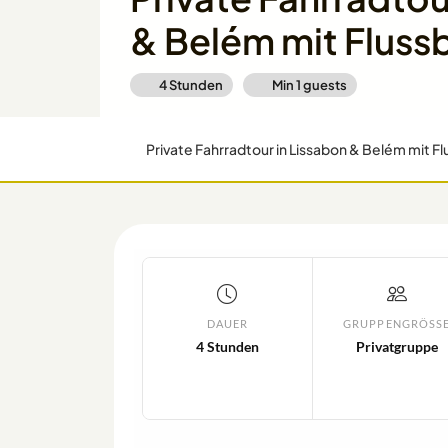
& Belém mit Flussb
4 Stunden
Min
1
guests
Private Fahrradtour in Lissabon & Belém mit Fl
DAUER
GRUPPENGRÖSSE
4 Stunden
Privatgruppe