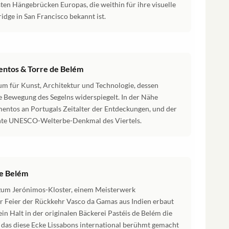
sten Hängebrücken Europas, die weithin für ihre visuelle
idge in San Francisco bekannt ist.
ntos & Torre de Belém
m für Kunst, Architektur und Technologie, dessen
e Bewegung des Segelns widerspiegelt. In der Nähe
entos an Portugals Zeitalter der Entdeckungen, und der
chte UNESCO-Welterbe-Denkmal des Viertels.
de Belém
 zum Jerónimos-Kloster, einem Meisterwerk
ur Feier der Rückkehr Vasco da Gamas aus Indien erbaut
in Halt in der originalen Bäckerei Pastéis de Belém die
, das diese Ecke Lissabons international berühmt gemacht