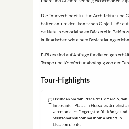
Paare und Alleinreisende gleichermaßen zu
Die Tour verbindet Kultur, Architektur und 
halten an, um den ikonischen Ginja-Likör au
de Nata in der originalen Bäckerei in Belém 
kulinarischen wie einem Besichtigungserlebn
E-Bikes sind auf Anfrage für diejenigen erhäl
Tempo und Komfort unabhängig von der Fahr
Tour-Highlights
Erkunden Sie den Praça do Comércio, den
imposanten Platz am Flussufer, der einst al
zeremonielles Eingangstor für Könige und
Staatsoberhäupter bei ihrer Ankunft in
Lissabon diente.