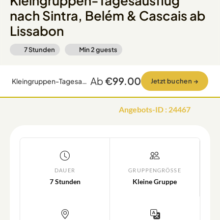
Kleingruppen-Tagesausflug
nach Sintra, Belém & Cascais ab
Lissabon
7 Stunden
Min
2
guests
Ab
€99.00
Kleingruppen-Tagesausflug nach Sintra, Belém & Cascais ab Lissabon
Jetzt buchen
→
Angebots-ID
:
24467
DAUER
GRUPPENGRÖSSE
7 Stunden
Kleine Gruppe