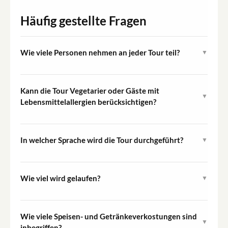
Häufig gestellte Fragen
Wie viele Personen nehmen an jeder Tour teil?
▼
Jede Abfahrt ist auf maximal 12 Teilnehmer begrenzt,
damit das Erlebnis durchgehend klein und persönlich
Kann die Tour Vegetarier oder Gäste mit
▼
bleibt.
Lebensmittelallergien berücksichtigen?
Ja. Ernährungseinschränkungen, Lebensmittelallergien
und vegetarische Optionen können alle berücksichtigt
In welcher Sprache wird die Tour durchgeführt?
▼
werden. Informieren Sie einfach Ihren Guide zu Beginn
Die Tour wird ausschließlich auf Englisch durchgeführt.
der Tour.
Wie viel wird gelaufen?
▼
Die Tour ist als einfach bewertet. Sie umfasst einen
gemütlichen Spaziergang durch den Markt La Boqueria
Wie viele Speisen- und Getränkeverkostungen sind
▼
und die Straßen des Gotischen Viertels und El Born über
inbegriffen?