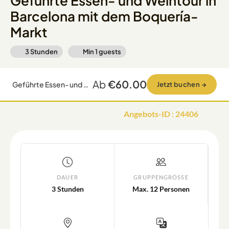
Geführte Essen- und Weintour in
Barcelona mit dem Boquería-
Markt
3 Stunden
Min
1
guests
Ab
€60.00
Geführte Essen- und Weintour in Barcelona mit dem Boquería-Markt
Jetzt buchen
→
Angebots-ID
:
24406
DAUER
GRUPPENGRÖSSE
3 Stunden
Max. 12 Personen