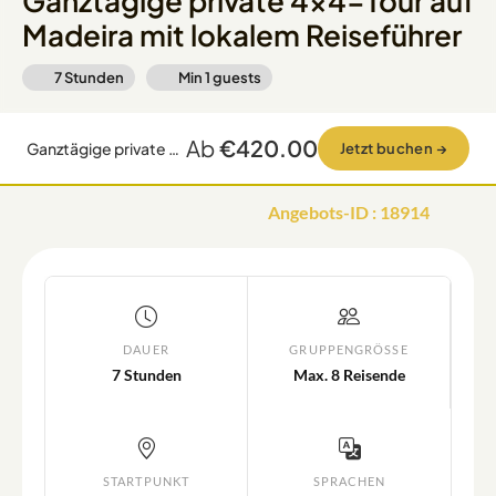
Ganztägige private 4x4-Tour auf
Madeira mit lokalem Reiseführer
7 Stunden
Min
1
guests
Ab
€420.00
Ganztägige private 4x4-Tour auf Madeira mit lokalem Reiseführer
Jetzt buchen
→
Angebots-ID
:
18914
DAUER
GRUPPENGRÖSSE
7 Stunden
Max. 8 Reisende
STARTPUNKT
SPRACHEN