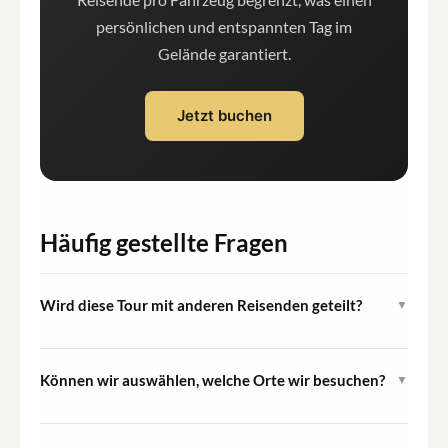
persönlichen und entspannten Tag im
Gelände garantiert.
Jetzt buchen
Häufig gestellte Fragen
Wird diese Tour mit anderen Reisenden geteilt?
▼
Nein. Dies ist eine vollständig private Tour. Ihr Fahrzeug
und Ihr Guide stehen den ganzen Tag ausschließlich
Können wir auswählen, welche Orte wir besuchen?
▼
Ihrer Gruppe zur Verfügung.
Ja. Ihr Guide stellt zu Beginn der Tour eine Reihe von
Optionen vor, und die Reiseroute wird nach den