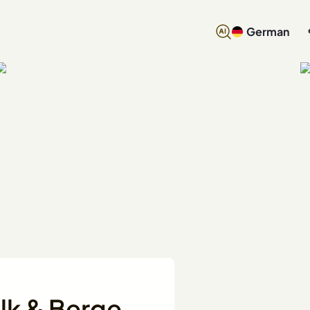
German
lk & Berge