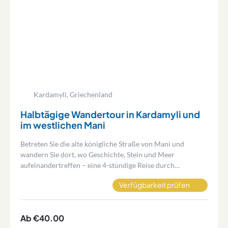
Kardamyli, Griechenland
Halbtägige Wandertour in Kardamyli und
im westlichen Mani
Betreten Sie die alte königliche Straße von Mani und
wandern Sie dort, wo Geschichte, Stein und Meer
aufeinandertreffen – eine 4-stündige Reise durch
Turmدörfer und Olivenhaine, die nur wenige Reisende je
Verfügbarkeit prüfen
entdecken.
Ab €40.00