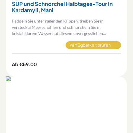
SUP und Schnorchel Halbtages-Tour in
Kardamyli, Mani
Paddeln Sie unter ragenden Klippen, treiben Sie in
versteckte Meereshöhlen und schnorcheln Sie in
kristallklarem Wasser auf diesem unvergesslichen
Halbtages-SUP-Abenteuer entlang der wilden Mani-Küste
Verfügbarkeit prüfen
Griechenlands.
Ab €59.00