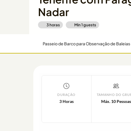
Nadar
3 horas
Min
1
guests
DURAÇÃO
TAMANHO DO GRU
3 Horas
Máx. 10 Pessoas