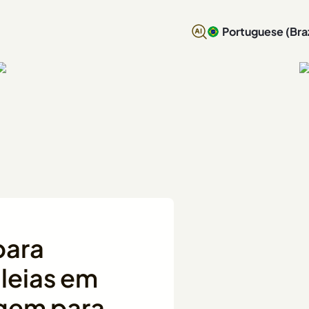
Portuguese (Braz
para
leias em
agem para