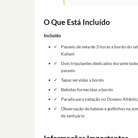
O Que Está Incluído
Incluído
Passeio de vela de 3 horas a bordo do iat
Kailani
Dois tripulantes dedicados durante todo
passeio
Tapas servidas a bordo
Bebidas fornecidas a bordo
Parada para natação no Oceano Atlânti
Observação de baleias e golfinhos na zo
de santuário