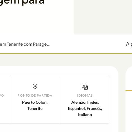
A 
Passeio de Barco para Observação de Baleias em Tenerife com Paragem para Nadar
PO
PONTO DE PARTIDA
IDIOMAS
Puerto Colon,
Alemão, Inglês,
Tenerife
Espanhol, Francês,
Italiano