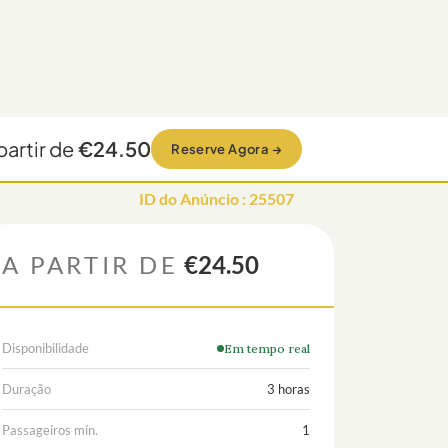
partir de
€24.50
Reserve Agora
→
ID do Anúncio
:
25507
A PARTIR DE
€24.50
Disponibilidade
Em tempo real
Duração
3 horas
Passageiros mín.
1