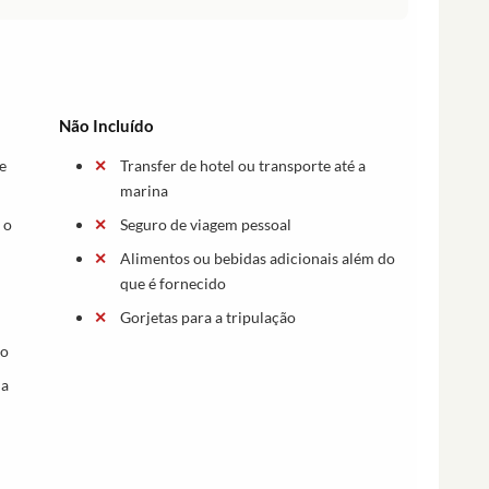
Não Incluído
e
Transfer de hotel ou transporte até a
marina
 o
Seguro de viagem pessoal
Alimentos ou bebidas adicionais além do
que é fornecido
Gorjetas para a tripulação
co
na