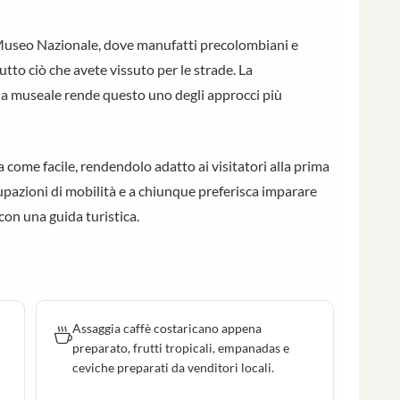
al Museo Nazionale, dove manufatti precolombiani e
tto ciò che avete vissuto per le strade. La
ia museale rende questo uno degli approcci più
cata come facile, rendendolo adatto ai visitatori alla prima
cupazioni di mobilità e a chiunque preferisca imparare
con una guida turistica.
Assaggia caffè costaricano appena
preparato, frutti tropicali, empanadas e
ceviche preparati da venditori locali.