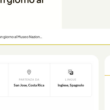
Tour gastronomico a piedi di San Jose e gita di un giorno al Museo Nazionale
L
PARTENZA DA
LINGUE
San Jose, Costa Rica
Inglese, Spagnolo