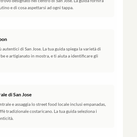
itrovo designato nel centro di San Jose. La guida fornirà
ino e di cosa aspettarsi ad ogni tappa.
bon
 autentici di San Jose. La tua guida spiega la varietà di
be e artigianato in mostra, e ti aiuta a identificare gli
ale di San Jose
trale e assaggia lo street food locale inclusi empanadas,
affè tradizionale costaricano. La tua guida seleziona i
nticità.