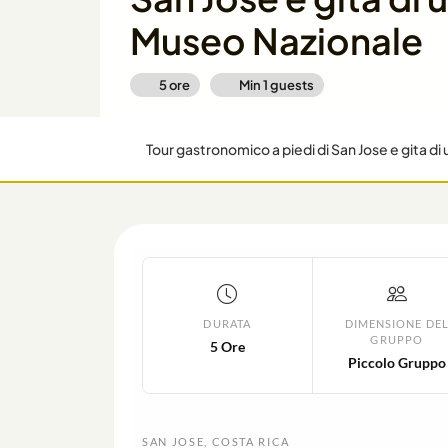
Museo Nazionale
5 ore
Min
1
guests
DURATA
DIMENSIONE DE
GRUPPO
5 Ore
Piccolo Gruppo
SAN JOSE, COSTA RICA