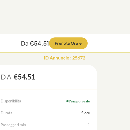
Da
€54.51
Prenota Ora
→
ID Annuncio
:
25672
DA
€54.51
Disponibilità
Tempo reale
Durata
5 ore
Passeggeri min.
1