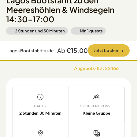
Lagos Bootsfahrt zu den
Meereshöhlen & Windsegeln
14:30–17:00
2 Stunden und 30 Minuten
Min
1
guests
Ab
€15.00
Lagos Bootsfahrt zu den Meereshöhlen & Windsegeln 14:30–17:00
Jetzt buchen
→
Angebots-ID
:
22466
DAUER
GRUPPENGRÖSSE
2 Stunden 30 Minuten
Kleine Gruppe